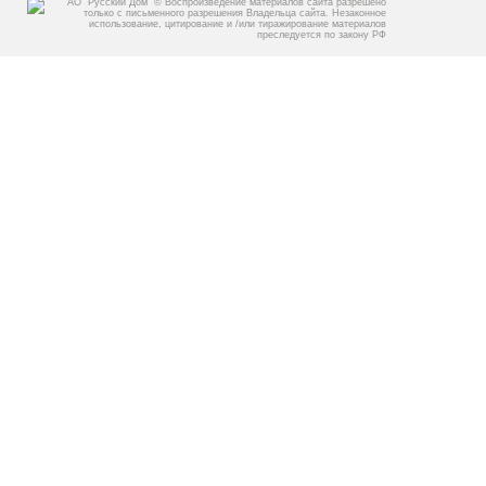
АО “Русский Дом” © Воспроизведение материалов сайта разрешено
только с письменного разрешения Владельца сайта. Незаконное
использование, цитирование и /или тиражирование материалов
преследуется по закону РФ