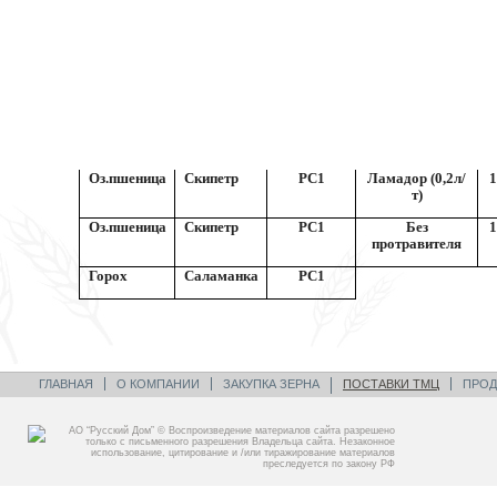
Оз.пшеница
Скипетр
РС1
Ламадор (0,2л/
1
т)
Оз.пшеница
Скипетр
РС1
Без
1
протравителя
Горох
Саламанка
РС1
ГЛАВНАЯ
О КОМПАНИИ
ЗАКУПКА ЗЕРНА
ПОСТАВКИ ТМЦ
ПРОД
АО “Русский Дом” © Воспроизведение материалов сайта разрешено
только с письменного разрешения Владельца сайта. Незаконное
использование, цитирование и /или тиражирование материалов
преследуется по закону РФ