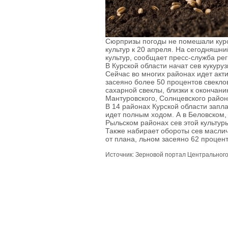
Сюрпризы погоды не помешали курс
культур к 20 апреля. На сегодняшн
культур, сообщает пресс-служба ре
В Курской области начат сев кукуруз
Сейчас во многих районах идет ак
засеяно более 50 процентов свекло
сахарной свеклы, близки к окончани
Мантуровского, Солнцевского район
В 14 районах Курской области запл
идет полным ходом. А в Беловском,
Рыльском районах сев этой культур
Также набирает обороты сев маслич
от плана, льном засеяно 62 проце
Источник: Зерновой портал Центральног