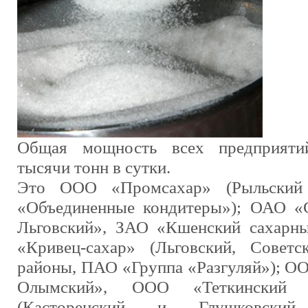
Общая мощность всех предприятий
тысячи тонн в сутки.
Это ООО «Промсахар» (Рыльски
«Объединенные кондитеры»); ОАО «
Льговский», ЗАО «Кшенский сахарн
«Кривец-сахар» (Льговский, Советс
районы, ПАО «Группа «Разгуляй»); О
Олымский», ООО «Теткинский 
(Касторенский и Глушковск